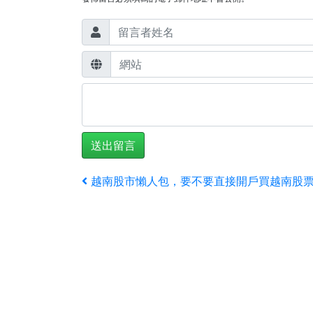
文
上
越南股市懶人包，要不要直接開戶買越南股票
一
章
篇
導
文
章
覽