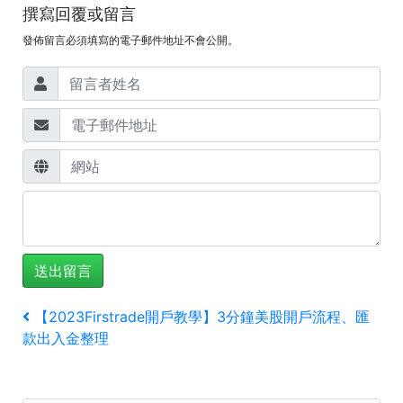
撰寫回覆或留言
發佈留言必須填寫的電子郵件地址不會公開。
文
上
【2023Firstrade開戶教學】3分鐘美股開戶流程、匯
一
款出入金整理
章
篇
導
文
章