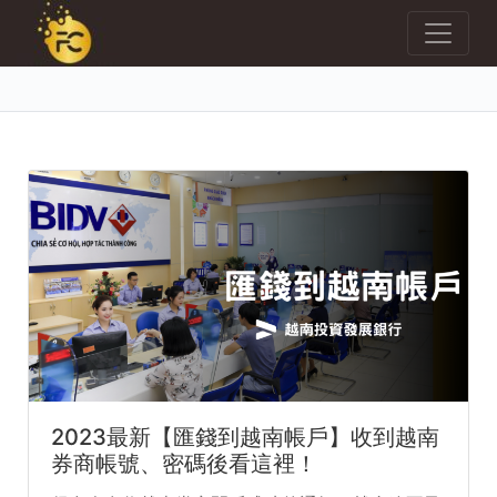
2023最新【匯錢到越南帳戶】收到越南
券商帳號、密碼後看這裡！